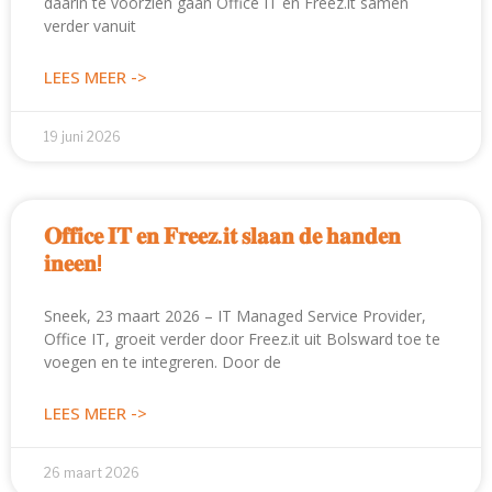
daarin te voorzien gaan Office IT en Freez.it samen
verder vanuit
LEES MEER ->
19 juni 2026
𝐎𝐟𝐟𝐢𝐜𝐞 𝐈𝐓 𝐞𝐧 𝐅𝐫𝐞𝐞𝐳.𝐢𝐭 𝐬𝐥𝐚𝐚𝐧 𝐝𝐞 𝐡𝐚𝐧𝐝𝐞𝐧
𝐢𝐧𝐞𝐞𝐧!
Sneek, 23 maart 2026 – IT Managed Service Provider,
Office IT, groeit verder door Freez.it uit Bolsward toe te
voegen en te integreren. Door de
LEES MEER ->
26 maart 2026