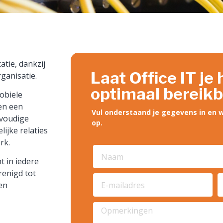
tie, dankzij
Laat Office IT je
rganisatie.
optimaal bereikba
mobiele
nen een
Vul onderstaand je gegevens in en w
voudige
op.
lijke relaties
erk.
t in iedere
renigd tot
en