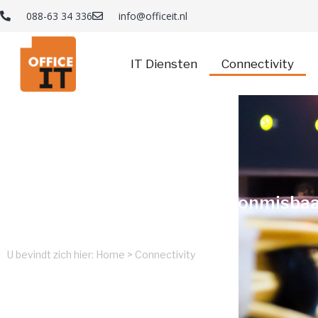
088-63 34 336
info@officeit.nl
IT Diensten
Connectivity
Connectivity
Optimale bereikbaarheid is onmisbaa
iedere ondernemer!
U bevindt zich hier:
Home
>
Connectivity