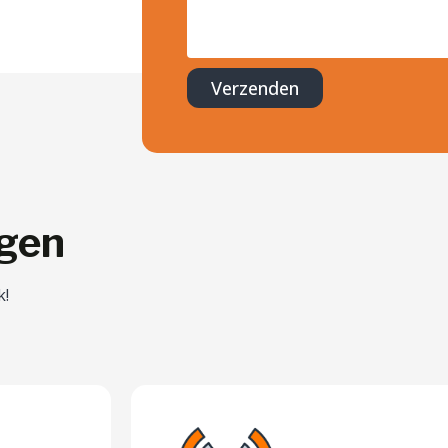
Verzenden
ngen
k!