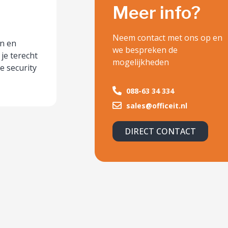
Meer info?
Neem contact met ons op en
n en
we bespreken de
je terecht
mogelijkheden
e security
088-63 34 334
sales@officeit.nl
DIRECT CONTACT