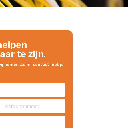
 helpen
ar te zijn.
ij nemen z.s.m. contact met je