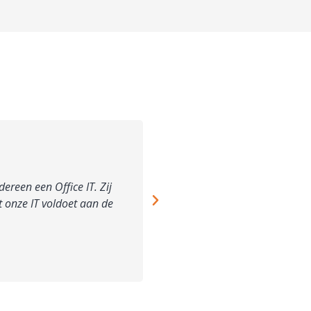
reen een Office IT. Zij
"Office IT denkt altijd mee met 
 onze IT voldoet aan de
automatisering."
Bert van Gulik
Directeur Eigenaar