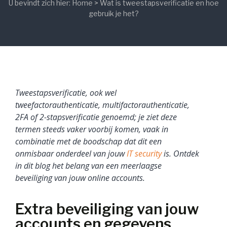
U bevindt zich hier:
Home
>
Wat is tweestapsverificatie en hoe
gebruik je het?
Tweestapsverificatie, ook wel
tweefactorauthenticatie, multifactorauthenticatie,
2FA of 2-stapsverificatie genoemd; je ziet deze
termen steeds vaker voorbij komen, vaak in
combinatie met de boodschap dat dit een
onmisbaar onderdeel van jouw
IT security
is. Ontdek
in dit blog het belang van een meerlaagse
beveiliging van jouw online accounts.
Extra beveiliging van jouw
accounts en gegevens