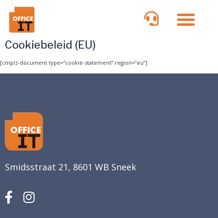
Cookiebeleid (EU)
[cmplz-document type=”cookie-statement” region=”eu”]
Smidsstraat 21, 8601 WB Sneek