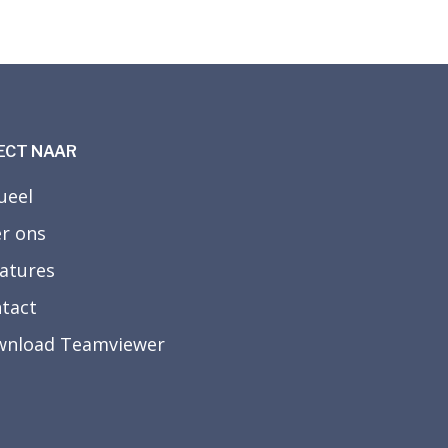
ECT NAAR
ueel
r ons
atures
tact
nload Teamviewer