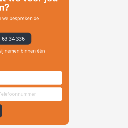
n?
en we bespreken de
- 63 34 336
 wij nemen binnen één