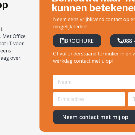
op
kunnen betekene
Neem eens vrijblijvend contact op 
mogelijkheden!
et
. Met Office
BROCHURE
088 
dat IT voor
 eens
Of vul onderstaand formulier in en
raag over.
werkdag contact met u op!
Neem contact met mij op