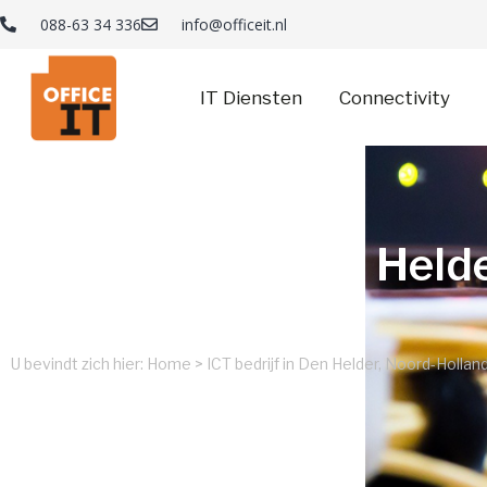
088-63 34 336
info@officeit.nl
IT Diensten
Connectivity
ICT bedrijf in Den Helde
Noord-Holland
U bevindt zich hier:
Home
>
ICT bedrijf in Den Helder, Noord-Hollan