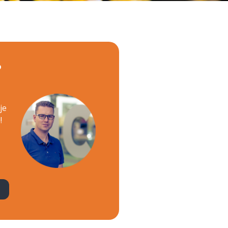
?
je
!