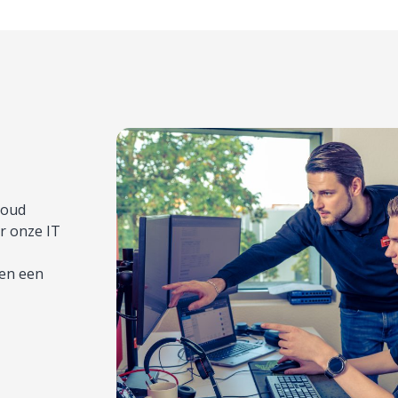
loud
or onze IT
gen een