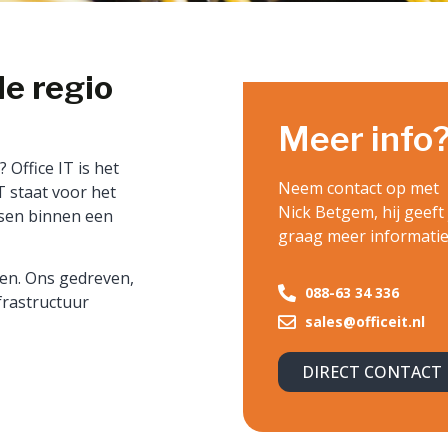
de regio
Meer info
Office IT is het
Neem contact op met
T staat voor het
Nick Betgem, hij geeft 
nsen binnen een
graag meer informatie
ven. Ons gedreven,
088-63 34 336
frastructuur
sales@officeit.nl
DIRECT CONTACT